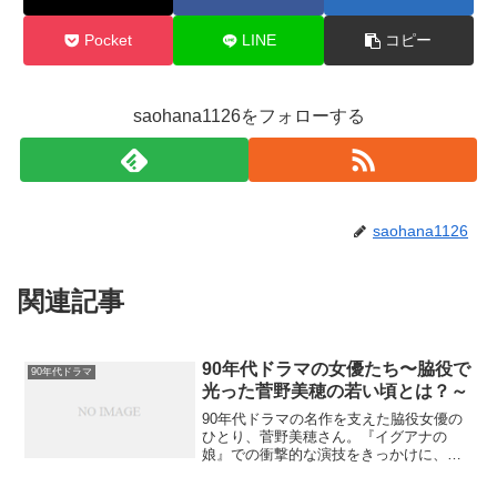
Pocket
LINE
コピー
saohana1126をフォローする
saohana1126
関連記事
90年代ドラマの女優たち〜脇役で
90年代ドラマ
光った菅野美穂の若い頃とは？～
90年代ドラマの名作を支えた脇役女優の
ひとり、菅野美穂さん。『イグアナの
娘』での衝撃的な演技をきっかけに、透
明感とリアルさで存在感を放ち、脇役か
ら主演へと成長しました。若い頃の魅力