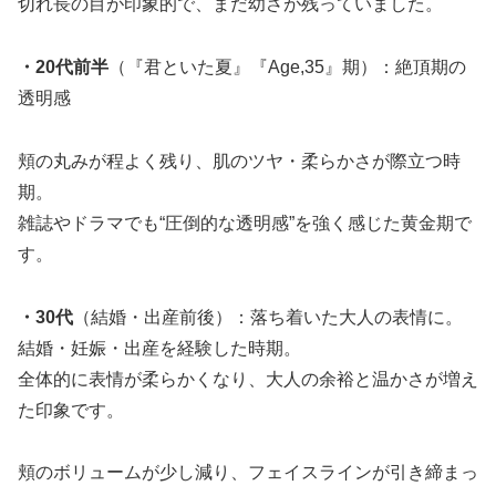
切れ長の目が印象的で、まだ幼さが残っていました。
・20代前半
（『君といた夏』『Age,35』期）：絶頂期の
透明感
頬の丸みが程よく残り、肌のツヤ・柔らかさが際立つ時
期。
雑誌やドラマでも“圧倒的な透明感”を強く感じた黄金期で
す。
・30代
（結婚・出産前後）：落ち着いた大人の表情に。
結婚・妊娠・出産を経験した時期。
全体的に表情が柔らかくなり、大人の余裕と温かさが増え
た印象です。
頬のボリュームが少し減り、フェイスラインが引き締まっ