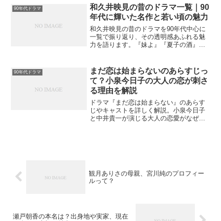
を振り返りながら、その魅力と現在の姿
和久井映見の昔のドラマ一覧｜90
90年代ドラマ
を紹介します。
年代に輝いた名作と若い頃の魅力
和久井映見の昔のドラマを90年代中心に
一覧で振り返り、その透明感あふれる魅
力を語ります。『妹よ』『夏子の酒』
『バージンロード』など名作とともに、
若い頃の演技力や今も色あせない理由を
考察。
まだ恋は始まらないのあらすじっ
90年代ドラマ
て？小泉今日子の大人の恋が刺さ
る理由を解説
ドラマ『まだ恋は始まらない』のあらす
じやキャストを詳しく解説。小泉今日子
と中井貴一が演じる大人の恋愛がなぜ共
感を呼ぶのか、見どころや魅力をわかり
やすく紹介します。
観月ありさの母親、宮川純のプロフィー
ルって？
瀬戸朝香の本名は？出身地や実家、現在