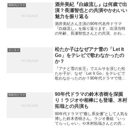
から現在の知性派女優としての姿まで、
酒井美紀『白線流し』は何歳で出
90年代ドラマ
90年代ドラマとともに歩んだ菅野美穂さ
演？長瀬智也との共演やかわいい
んの軌跡を振り返ります。
魅力を振り返る
酒井美紀さん主演の90年代名作ドラマ
『白線流し』を振り返ります。出演当時
の年齢、長瀬智也さんとの共演、かわい
いと話題になった魅力、作品が今も愛さ
れる理由を同世代目線でまとめました。
松たか子はなぜアナ雪の「Let It
エンタメ
Go」をテレビで歌わなかったの
か？
『アナと雪の女王』でエルサを演じた松
たか子が、なぜ「Let It Go」をテレビで
歌わなかったのか？90年代ドラマで培っ
た芯の強さと女優としての信念から、そ
の理由を丁寧に紐解きます。
90年代ドラマの鈴木杏樹を深掘
90年代ドラマ
り！ラジオや相棒にも登場、木村
拓哉との共演も
90年代ドラマで“癒し系女優”として人気を
博した鈴木杏樹さん。ラジオ番組「いっ
てらっしゃい」や木村拓哉さんとの共演
エピソード、さらに「相棒」での月本幸
子役による再ブレイクまで、幅広い活躍