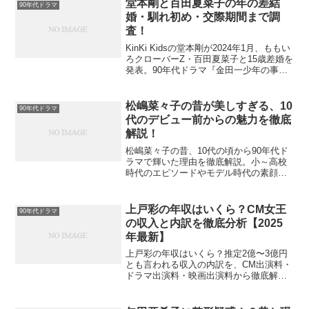
堂本剛と百田夏菜子の年の差結
90年代ドラマ
婚・馴れ初め・交際期間まで調
査！
KinKi Kidsの堂本剛が2024年1月、ももい
ろクローバーZ・百田夏菜子と15歳差婚を
発表。90年代ドラマ『金田一少年の事件
簿』『若葉のころ』で青春を彩った剛く
んの活躍を振り返りつつ、二人の出会
い・馴れ初め・交際期間や世間の反応ま
松嶋菜々子の昔が美しすぎる、10
90年代ドラマ
で詳しく解説します。
代のデビュー前からの魅力を徹底
解説！
松嶋菜々子の昔、10代の頃から90年代ド
ラマで輝いた理由を徹底解説。小～高校
時代のエピソードやモデル時代の素顔、
若い頃の出演作、現在まで変わらない魅
力を、当時を知る視点で丁寧に振り返り
ます。
上戸彩の年収はいくら？CM女王
90年代ドラマ
の収入と内訳を徹底分析【2025
年最新】
上戸彩の年収はいくら？推定2億〜3億円
とも言われる収入の内訳を、CM出演料・
ドラマ出演料・映画出演料から徹底解
説。90年代ドラマ世代の視点も交えなが
ら、上戸彩が長年トップ女優として活躍
し続ける理由をわかりやすく紹介しま