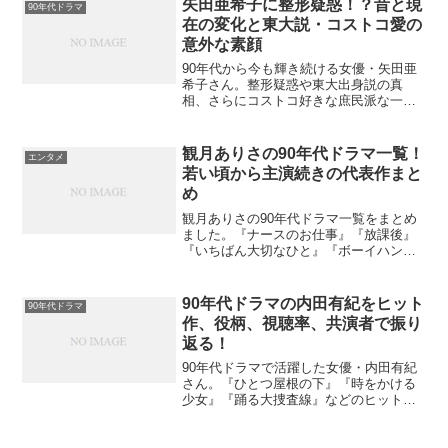
矢田亜希子に整形疑惑！？昔と現
90年代ドラマ
す。
在の変化と東大説・コストコ愛の
意外な素顔
90年代から今も輝き続ける女優・矢田亜
希子さん。整形疑惑や東大出身説の真
相、さらにコストコ好きな庶民派な一面
まで、自然体でかわいい魅力に迫りま
す。
観月ありさの90年代ドラマ一覧！
エンタメ
若い頃から主演続きの代表作まと
め
観月ありさの90年代ドラマ一覧をまとめ
ました。『ナースのお仕事』『放課後』
『いちばん大切なひと』『ボーイハン
ト』など、若い頃から主演作が続いた代
表作を振り返り、当時の思い出やファッ
ションの魅力もたっぷり紹介。90年代ド
90年代ドラマの内田有紀をヒット
90年代ドラマ
ラマ世代必見の記事です。
作、役柄、視聴率、共演者で振り
返る！
90年代ドラマで活躍した女優・内田有紀
さん。『ひとつ屋根の下』『時をかける
少女』『踊る大捜査線』などのヒット作
や視聴率、共演者との名シーンを振り返
りながら、その魅力をたっぷり解説しま
す。