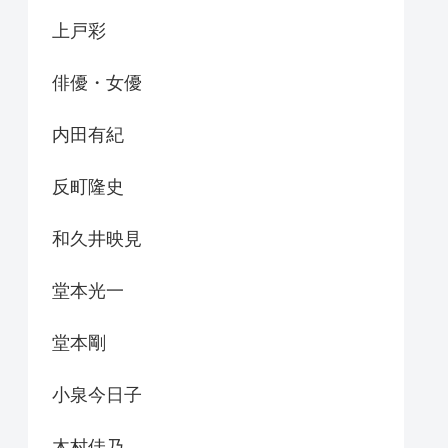
上戸彩
俳優・女優
内田有紀
反町隆史
和久井映見
堂本光一
堂本剛
小泉今日子
木村佳乃